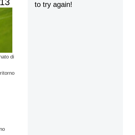
013
nato di
ritorno
ano