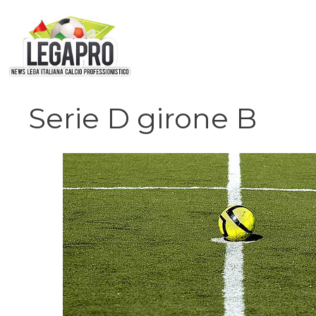
Vai
al
contenuto
Serie D girone B