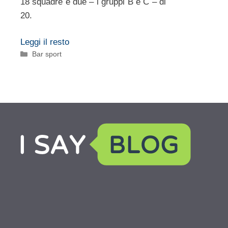
18 squadre e due – i gruppi B e C – di
20.
Leggi il resto
Categorie
Bar sport