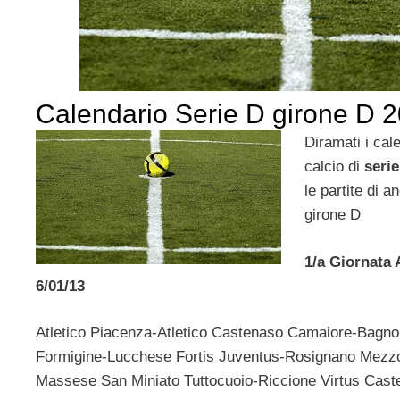
Calendario Serie D girone D 
Diramati i cal
calcio di
seri
le partite di a
girone D
1/a Giornata 
6/01/13
Atletico Piacenza-Atletico Castenaso Camaiore-Bagno
Formigine-Lucchese Fortis Juventus-Rosignano Mezzol
Massese San Miniato Tuttocuoio-Riccione Virtus Caste