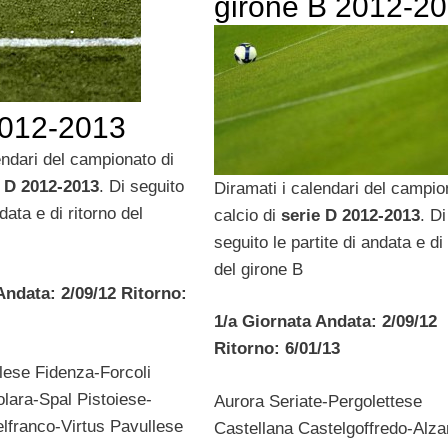
girone B 2012-2
2012-2013
endari del campionato di
e D 2012-2013
. Di seguito
Diramati i calendari del campio
ndata e di ritorno del
calcio di
serie D 2012-2013
. Di
seguito le partite di andata e di 
del girone B
Andata: 2/09/12 Ritorno:
1/a Giornata Andata: 2/09/12
Ritorno: 6/01/13
lese Fidenza-Forcoli
ara-Spal Pistoiese-
Aurora Seriate-Pergolettese
lfranco-Virtus Pavullese
Castellana Castelgoffredo-Alz