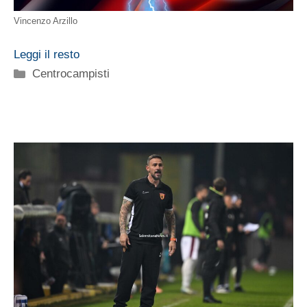
Vincenzo Arzillo
Leggi il resto
Categorie
Centrocampisti