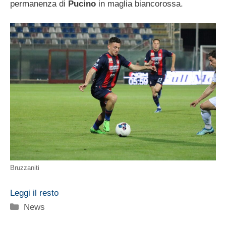
permanenza di
Pucino
in maglia biancorossa.
Bruzzaniti
Leggi il resto
Categorie
News