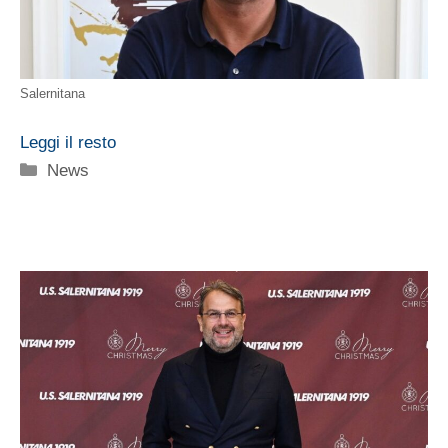
Salernitana
Leggi il resto
Categorie
News