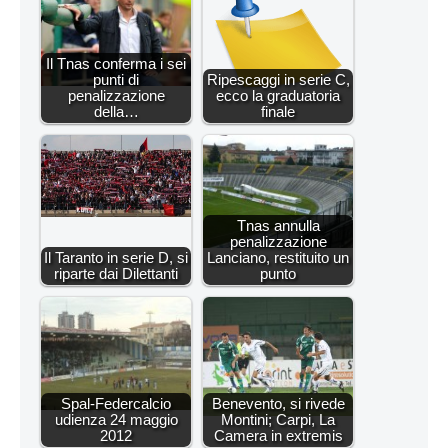
Il Tnas conferma i sei
punti di
Ripescaggi in serie C,
penalizzazione
ecco la graduatoria
della…
finale
Tnas annulla
penalizzazione
Il Taranto in serie D, si
Lanciano, restituito un
riparte dai Dilettanti
punto
Spal-Federcalcio
Benevento, si rivede
udienza 24 maggio
Montini; Carpi, La
2012
Camera in extremis