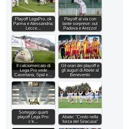
Playoff LegaPro, ok
Playoff al via con
Parma e Alessandria;
tante sorprese: out
Lecce…
Padova e Arezzo!
Il calciomercato di
Gli orari dei playoff e
Lega Pro vede
gli auguri di Abete al
Casertana, Spal e…
Benevento
Sorteggio quarti
playoff Lega Pro:
Abate: "Credo nella
c'è…
forza del Siracusa"