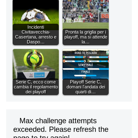
Incidenti
Civitavecchia-
Pronta la griglia per i
Casertana, arresto e
playoff, ma si attende
Daspo…
la…
Serie C, ecco come
Playoff Serie C,
cambia il regolamento
domani l'andata dei
dei playoff
quarti di…