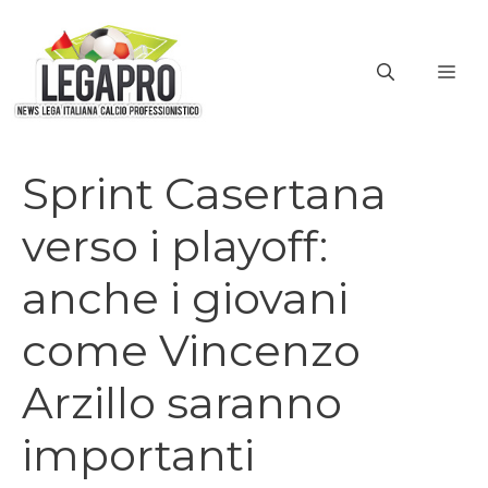
Vai
al
ME
contenuto
Sprint Casertana
verso i playoff:
anche i giovani
come Vincenzo
Arzillo saranno
importanti