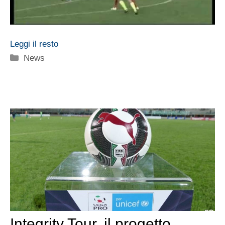
Leggi il resto
Categorie
News
Integrity Tour, il progetto