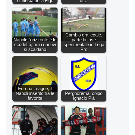
richiesta della Figc
di…
Cambio ora legale,
Napoli: l’orizzonte è lo
parte la fase
scudetto, ma i rinnovi
sperimentale in Lega
si scaldano
Pro
Europa League, il
Napoli inserito tra le
Pergocrema, colpo
favorite
Ignacio Pià