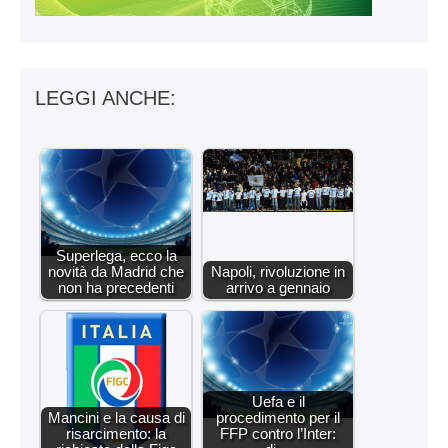
LEGGI ANCHE:
Superlega, ecco la
novità da Madrid che
Napoli, rivoluzione in
non ha precedenti
arrivo a gennaio
Uefa e il
Mancini e la causa di
procedimento per il
risarcimento: la
FFP contro l’Inter: