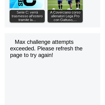
Serie C: verrà
A Coverciano corso
trasmesso all’estero
allenatori Lega Pro
tramite la…
con Gattuso,…