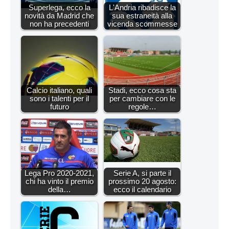
Superlega, ecco la
L'Andria ribadisce la
novità da Madrid che
sua estraneità alla
non ha precedenti
vicenda scommesse
Calcio italiano, quali
Stadi, ecco cosa sta
sono i talenti per il
per cambiare con le
futuro
regole…
Lega Pro 2020-2021,
Serie A, si parte il
chi ha vinto il premio
prossimo 20 agosto:
della…
ecco il calendario