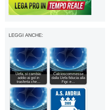
LEGGI ANCHE:
Uefa, si cambia:
Calcioscommesse
addio ai gol in
dalla Uefa fiducia alla
trasferta che…
Figc e…