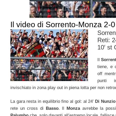
Il video di Sorrento-Monza 2-0
Sorren
Reti: 2
10′ st 
Il
Sorren
tiene, e 
off ment
punti i
invischiato in zona play out in piena lotta per non retr
La gara resta in equilibrio fino al gol: al 24′
Di Nunzio
rete un cross di
Basso
. Il
Monza
avrebbe la possin
Palumbo
che, solo davanti all’estremo locale, fallisce 