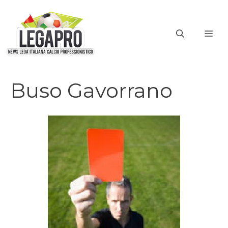
Vai
al
ME
contenuto
Buso Gavorrano