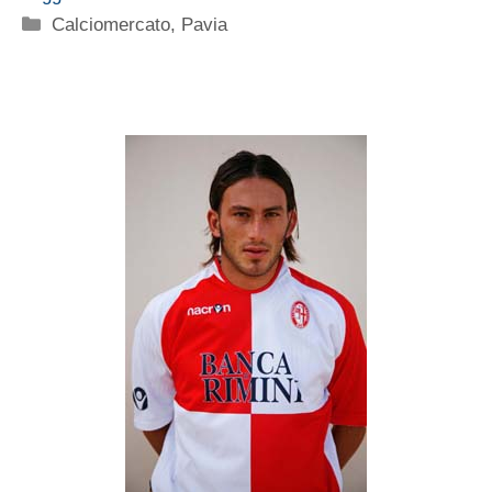
Categorie
Calciomercato
,
Pavia