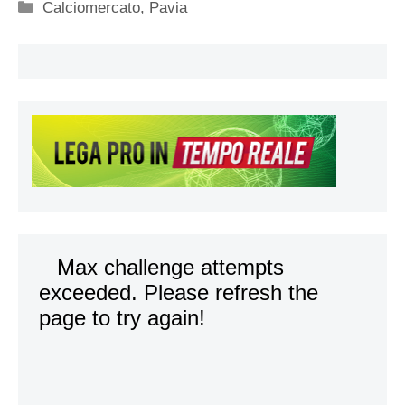
Categorie
Calciomercato
,
Pavia