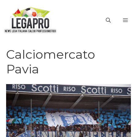
Vai
al
ME
contenuto
Calciomercato
Pavia