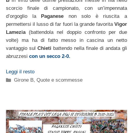
B
in virtù delle ottime prestazioni messe in fila nello
scorcio finale di campionato, con un’impennata
d’orgoglio la
Paganese
non solo è riuscita a
permettersi il lusso di far fuori la grande favorita
Vigor
Lamezia
(battendola nel doppio confronto per due
volte) ma ha di fatto messo in cascina un netto
vantaggio sul
Chieti
battendo nella finale di andata gli
abruzzesi
con un secco 2-0.
Leggi il resto
Categorie
Girone B
,
Quote e scommesse