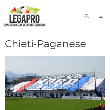
Vai
al
ME
contenuto
Chieti-Paganese