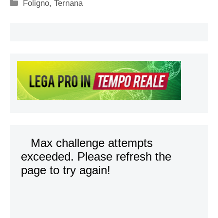
Categorie
Foligno
,
Ternana