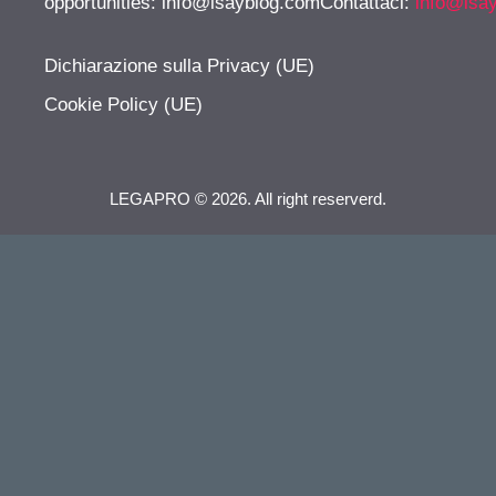
opportunities:
info@isayblog.comContattaci
:
info@isa
Dichiarazione sulla Privacy (UE)
Cookie Policy (UE)
LEGAPRO © 2026. All right reserverd.