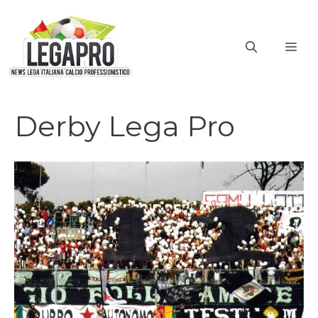
Vai
al
ME
contenuto
Derby Lega Pro