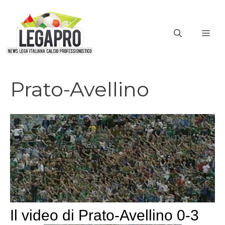
Vai
al
ME
contenuto
Prato-Avellino
Il video di Prato-Avellino 0-3