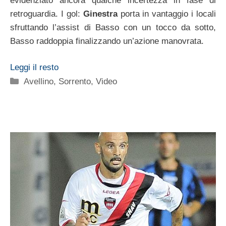
evidenziato ancora qualche incertezza in fase di
retroguardia. I gol:
Ginestra
porta in vantaggio i locali
sfruttando l’assist di Basso con un tocco da sotto,
Basso raddoppia finalizzando un’azione manovrata.
Leggi il resto
Categorie
Avellino
,
Sorrento
,
Video