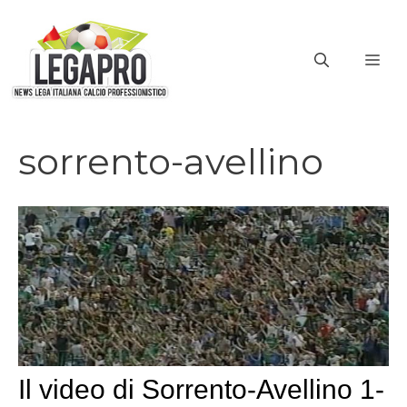
Vai
al
ME
contenuto
sorrento-avellino
Il video di Sorrento-Avellino 1-