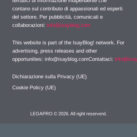
tematici di informazione indipendente che
contano sul contributo di appassionati ed esperti
del settore. Per pubblicità, comunicati e
collaborazioni:
info@isayblog.com
This website is part of the IsayBlog! network. For
advertising, press releases and other
opportunities:
info@isayblog.comContattaci
:
info@isa
Dichiarazione sulla Privacy (UE)
Cookie Policy (UE)
LEGAPRO © 2026. All right reserverd.