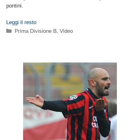
pontini.
Leggi il resto
Categorie
Prima Divisione B
,
Video