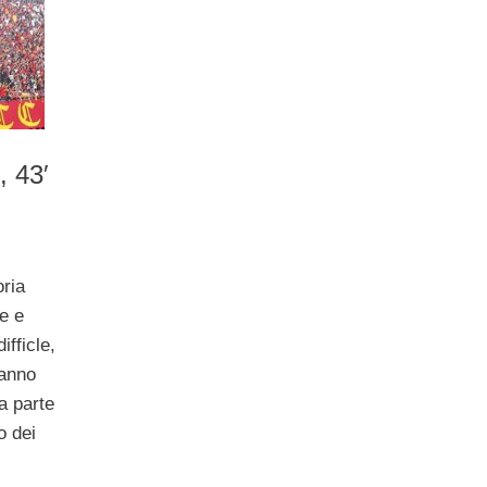
, 43′
oria
e e
ifficle,
hanno
da parte
o dei