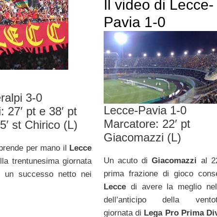
Il video di Lecce-
Pavia 1-0
ralpi 3-0
Lecce-Pavia 1-0
: 27′ pt e 38′ pt
Marcatore: 22′ pt
5′ st Chirico (L)
Giacomazzi (L)
rende per mano il
Lecce
Un acuto di
Giacomazzi
al 22
lla trentunesima giornata
prima frazione di gioco cons
o un successo netto nei
Lecce
di avere la meglio ne
dell’anticipo della ventot
giornata di
Lega Pro Prima Di