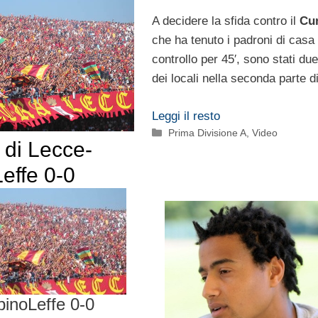
A decidere la sfida contro il
Cu
che ha tenuto i padroni di casa
controllo per 45′, sono stati due
dei locali nella seconda parte d
Leggi il resto
Categorie
Prima Divisione A
,
Video
o di Lecce-
effe 0-0
binoLeffe 0-0