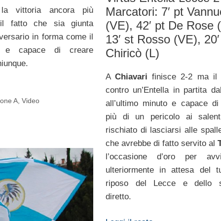
Marcatori: 7′ pt Vannu
la vittoria ancora più
(VE), 42′ pt De Rose (
 il fatto che sia giunta
versario in forma come il
13′ st Rosso (VE), 20′
e capace di creare
Chiricò (L)
chiunque.
A
Chiavari
finisce 2-2 ma i
contro un’Entella in partita da
ione A
,
Video
all’ultimo minuto e capace di
più di un pericolo ai salent
rischiato di lasciarsi alle spal
che avrebbe di fatto servito al
l’occasione d’oro per avvic
ulteriormente in attesa del t
riposo del Lecce e dello s
diretto.