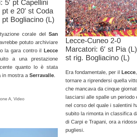
: 5′ pt Capellini
 pt e 20′ st Coda
 pt Bogliacino (L)
tyazione corale del
San
Lecce-Cuneo 2-0
vrebbe potuto archiviare
Marcatori: 6′ st Pia (L)
 la gara contro il
Lecce
st rig. Bogliacino (L)
uito a una prestazione
ncente quanto lo è stata
Era fondamentale, per il
Lecce
,
 in mostra a
Serravalle
.
tornare a riprendersi quella vitt
che mancava da cinque giornat
lasciarsi alle spalle un periodo d
ione A
,
Video
nel corso del quale i salentini 
subito la rimonta in classifica 
di Carpi e Trapani, ora a ridoss
pugliesi.