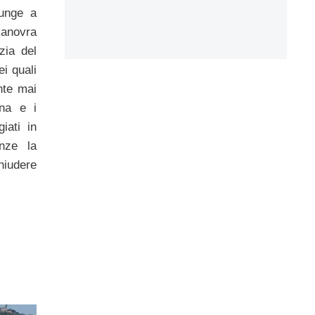
iunge a
manovra
zia del
ei quali
nte mai
ina e i
iati in
nze la
hiudere