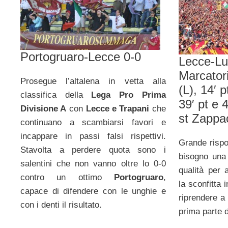
Portogruaro-Lecce 0-0
Lecce-L
Marcatori
Prosegue l’altalena in vetta alla
(L), 14′ p
classifica della
Lega Pro Prima
39′ pt e 
Divisione A
con
Lecce e Trapani
che
st Zappa
continuano a scambiarsi favori e
incappare in passi falsi rispettivi.
Grande risp
Stavolta a perdere quota sono i
bisogno una 
salentini che non vanno oltre lo 0-0
qualità per 
contro un ottimo
Portogruaro
,
la sconfitta 
capace di difendere con le unghie e
riprendere a 
con i denti il risultato.
prima parte d