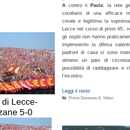
A
contro il
Pavia
: la rete g
corollario di una efficace 
corale e legittima la suprema
Lecce nel corso di primi 45′, n
gli ospiti non hanno praticame
impensierito la difesa salent
padroni di casa si sono mang
almeno un paio di circosta
possibilità di raddoppiare e c
l’incontro.
Leggi il resto
Categorie
Prima Divisione A
,
Video
o di Lecce-
ane 5-0