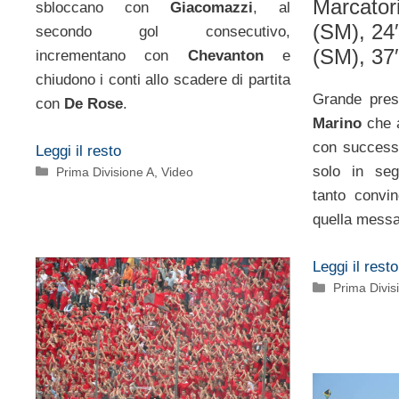
Marcatori
sbloccano con
Giacomazzi
, al
(SM), 24′
secondo gol consecutivo,
(SM), 37′
incrementano con
Chevanton
e
chiudono i conti allo scadere di partita
Grande pres
con
De Rose
.
Marino
che a
con successo
Leggi il resto
solo in seg
Categorie
Prima Divisione A
,
Video
tanto convi
quella messa
Leggi il resto
Categorie
Prima Divis