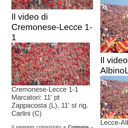
Il video di
Cremonese-Lecce 1-
1
Il vide
AlbinoL
Cremonese-Lecce 1-1
Marcatori: 11′ pt
Zappacosta (L), 11′ st rig.
Carlini (C)
Lecce-Al
Il pareggio conquistato a
Cremona
–