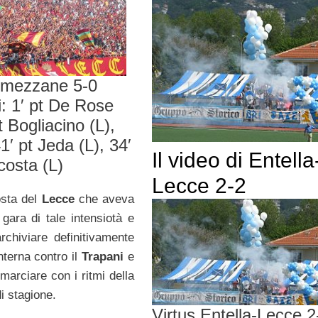
umezzane 5-0
: 1′ pt De Rose
t Bogliacino (L),
41′ pt Jeda (L), 34′
Il video di Entella
costa (L)
Lecce 2-2
osta del
Lecce
che aveva
gara di tale intensiotà e
archiviare definitivamente
interna contro il
Trapani
e
marciare con i ritmi della
i stagione.
Virtus Entella-Lecce 2