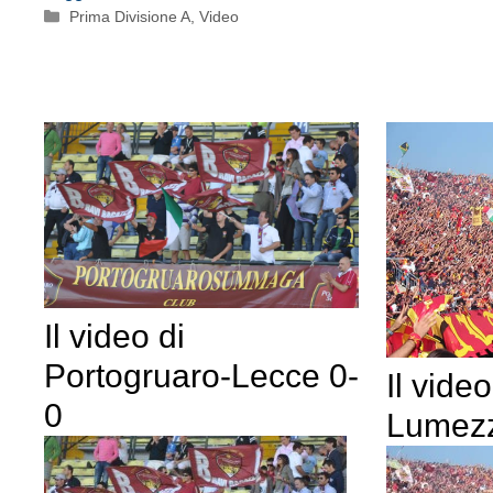
Categorie
Prima Divisione A
,
Video
Il video di
Portogruaro-Lecce 0-
Il vide
0
Lumezz