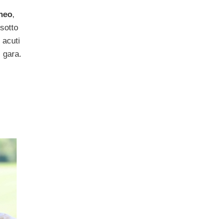
neo
,
 sotto
 acuti
i gara.