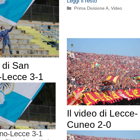
Leggi il resto
Categorie
Prima Divisione A
,
Video
o di San
-Lecce 3-1
Il video di Lecce-
Cuneo 2-0
no-Lecce 3-1