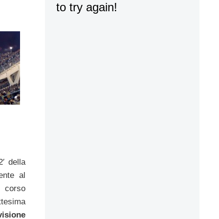
′ della
ente al
l corso
tesima
visione