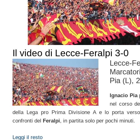
Il video di Lecce-Feralpi 3-0
Lecce-Fe
Marcatori
Pia (L), 2
Ignacio Pia
p
nel corso de
della Lega pro Prima Divisione A e lo porta vers
confronti del
Feralpi
, in partita solo per pochi minuti.
Leggi il resto