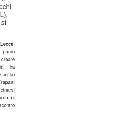
cchi
L),
 st
l
Lecce
,
l primo
 creare
ini, ha
le un ko
Trapani
inarsi
urno di
contro