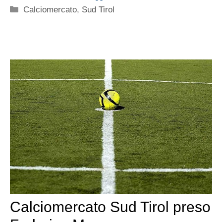
Categorie
Calciomercato
,
Sud Tirol
Calciomercato Sud Tirol preso