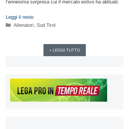
l’ennesima sorpresa cui il mercato estivo ha abituati.
Leggi il resto
Categorie
Allenatori
,
Sud Tirol
+ LEGGI TUTTO