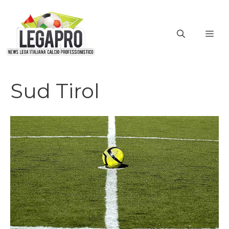
Vai
al
ME
contenuto
Sud Tirol