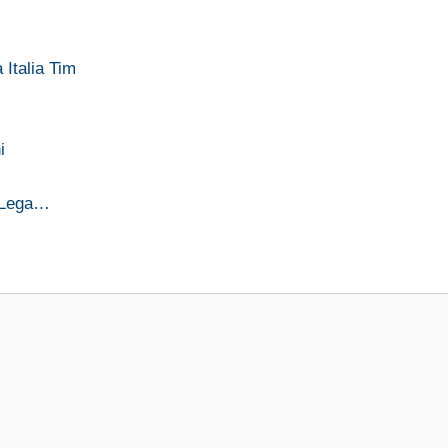
 Italia Tim
i
a Lega…