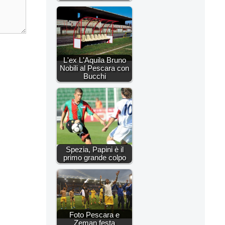
L'ex L'Aquila Bruno
Nobili al Pescara con
Bucchi
Spezia, Papini è il
primo grande colpo
Foto Pescara e
Zeman festa