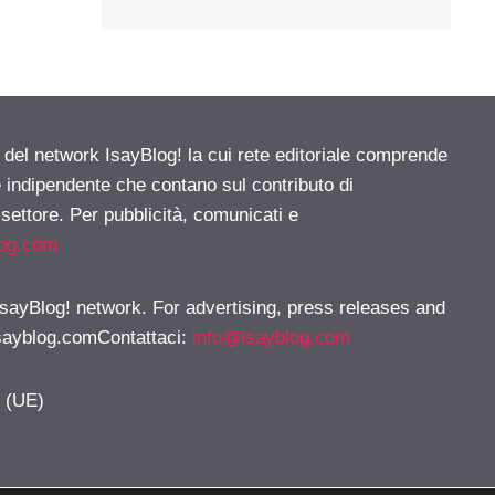
e del network IsayBlog! la cui rete editoriale comprende
e indipendente che contano sul contributo di
 settore. Per pubblicità, comunicati e
log.com
 IsayBlog! network. For advertising, press releases and
sayblog.comContattaci
:
info@isayblog.com
y (UE)