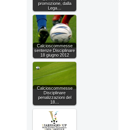
promozione, dalla
Lega…
Calcioscommesse
sentenze Disciplinare
18 giugno 2012
Calcioscommesse
Disciplinare
penalizzazioni del
18…