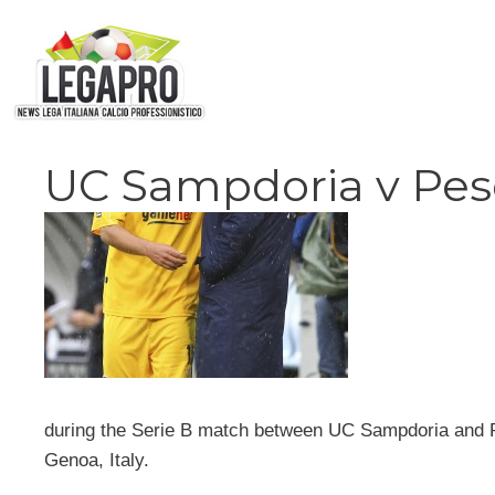
Vai
al
contenuto
UC Sampdoria v Pesc
during the Serie B match between UC Sampdoria and Pe
Genoa, Italy.