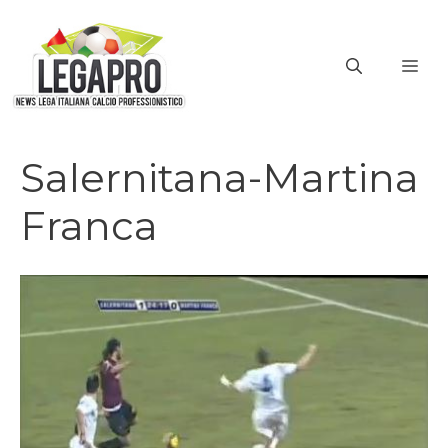
Vai
al
ME
contenuto
Salernitana-Martina
Franca