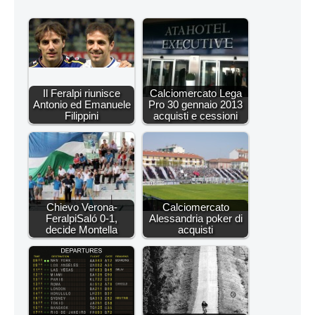
Il Feralpi riunisce
Calciomercato Lega
Antonio ed Emanuele
Pro 30 gennaio 2013
Filippini
acquisti e cessioni
Chievo Verona-
Calciomercato
FeralpiSaló 0-1,
Alessandria poker di
decide Montella
acquisti