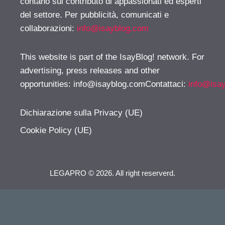
contano sul contributo di appassionati ed esperti
del settore. Per pubblicità, comunicati e
collaborazioni:
info@isayblog.com
This website is part of the IsayBlog! network. For
advertising, press releases and other
opportunities:
info@isayblog.comContattaci
:
info@isa
Dichiarazione sulla Privacy (UE)
Cookie Policy (UE)
LEGAPRO © 2026. All right reserverd.