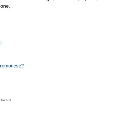
one.
ni
 Cremonese?
 caldo