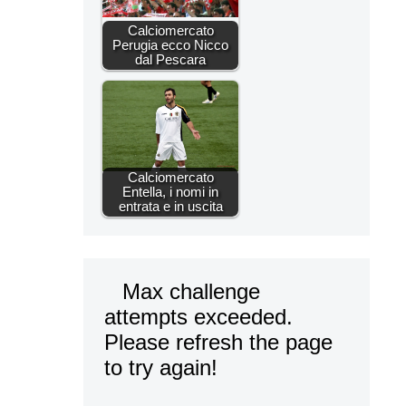
Calciomercato
Perugia ecco Nicco
dal Pescara
Calciomercato
Entella, i nomi in
entrata e in uscita