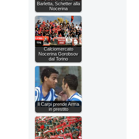
Barletta, Schetter alla
Nocerina
Calciomercato
Nocerina Gorobsov
dal Torino
Il Carpi prende Arma
in prestito