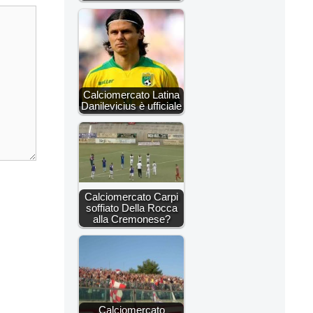
Calciomercato Latina
Danilevicius è ufficiale
Calciomercato Carpi
soffiato Della Rocca
alla Cremonese?
Calciomercato