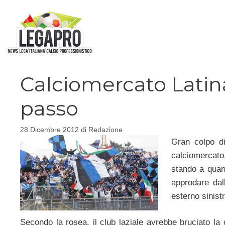
Vai
al
contenuto
Calciomercato Latin
passo
28 Dicembre 2012
di
Redazione
Gran colpo d
calciomercato
stando a quan
approdare da
esterno sinistr
Secondo la rosea, il club laziale avrebbe bruciato l