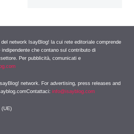
e del network IsayBlog! la cui rete editoriale comprende
e indipendente che contano sul contributo di
 settore. Per pubblicità, comunicati e
log.com
 IsayBlog! network. For advertising, press releases and
sayblog.comContattaci
:
info@isayblog.com
y (UE)