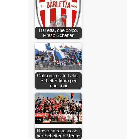
Barletta, che colpo.
Preso Schetter
Calciomercato Latina
Schetter firma per
due anni
Nocerina rescissione
per Schetter e Merino