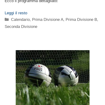
Ecco il programma dettagliato:
Leggi il resto
Categorie
Calendario
,
Prima Divisione A
,
Prima Divisione B
,
Seconda Divisione