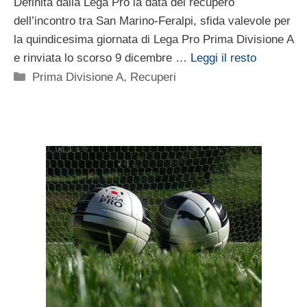
Definita dalla Lega Pro la data del recupero
dell’incontro tra San Marino-Feralpi, sfida valevole per
la quindicesima giornata di Lega Pro Prima Divisione A
e rinviata lo scorso 9 dicembre …
Leggi il resto
Categorie
Prima Divisione A
,
Recuperi