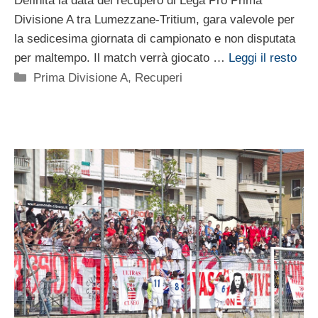
Definita la data del recupero di Lega Pro Prima
Divisione A tra Lumezzane-Tritium, gara valevole per
la sedicesima giornata di campionato e non disputata
per maltempo. Il match verrà giocato …
Leggi il resto
Categorie
Prima Divisione A
,
Recuperi