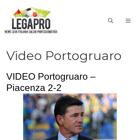
Vai
al
ME
contenuto
Video Portogruaro
VIDEO Portogruaro –
Piacenza 2-2