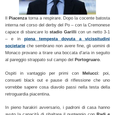
Il
Piacenza
torna a respirare. Dopo la cocente batosta
interna nel corso del derby del Po – con la Cremonese
capace di sbancare lo
stadio Garilli
con un netto 3-1
– e in
piena tempesta dovuta a vicissitudini
societarie
che sembrano non avere fine, gli uomini di
Monaco provano a tirare una boccata d’aria in seguito
al pareggio strappato sul campo del
Portogruaro
.
Ospiti in vantaggio per primi con
Melucci
: poi,
consueti black out e pause di riflessione che uno
vorrebbe sapere cosa diavolo passi nella testa della
retroguardia piacentina.
In pieno harakiri avversario, i padroni di casa hanno
avuto la capacità di ribaltare il punteggio con
Radi e