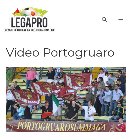
Vai
al
ME
contenuto
Video Portogruaro