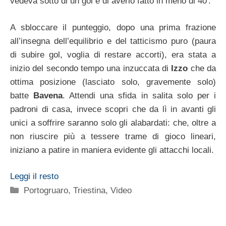
vedeva sotto di un gol e di averlo fatto in meno di 40′.
A sbloccare il punteggio, dopo una prima frazione
all’insegna dell’equilibrio e del tatticismo puro (paura
di subire gol, voglia di restare accorti), era stata a
inizio del secondo tempo una inzuccata di
Izzo
che da
ottima posizione (lasciato solo, gravemente solo)
batte
Bavena
. Attendi una sfida in salita solo per i
padroni di casa, invece scopri che da lì in avanti gli
unici a soffrire saranno solo gli alabardati: che, oltre a
non riuscire più a tessere trame di gioco lineari,
iniziano a patire in maniera evidente gli attacchi locali.
Leggi il resto
Categorie
Portogruaro
,
Triestina
,
Video