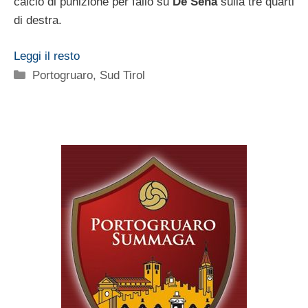
calcio di punizione per fallo su
De Sena
sulla tre quarti
di destra.
Leggi il resto
Categorie
Portogruaro
,
Sud Tirol