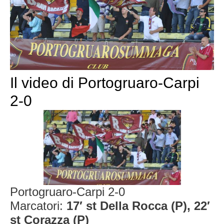
Il video di Portogruaro-Carpi
2-0
Portogruaro-Carpi 2-0
Marcatori:
17′ st Della Rocca (P), 22′
st Corazza (P)