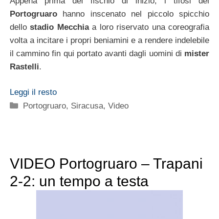
Appena prima del fischio di inizio, i tifosi del
Portogruaro
hanno inscenato nel piccolo spicchio
dello
stadio Mecchia
a loro riservato una coreografia
volta a incitare i propri beniamini e a rendere indelebile
il cammino fin qui portato avanti dagli uomini di
mister
Rastelli
.
Leggi il resto
Categorie
Portogruaro
,
Siracusa
,
Video
VIDEO Portogruaro – Trapani
2-2: un tempo a testa