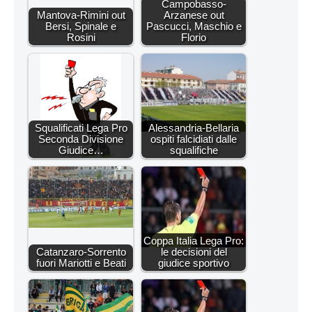
Campobasso-
Mantova-Rimini out
Arzanese out
Bersi, Spinale e
Pascucci, Maschio e
Rosini
Florio
Squalificati Lega Pro
Alessandria-Bellaria
Seconda Divisione
ospiti falcidiati dalle
Giudice…
squalifiche
Coppa Italia Lega Pro:
Catanzaro-Sorrento
le decisioni del
fuori Mariotti e Beati
giudice sportivo