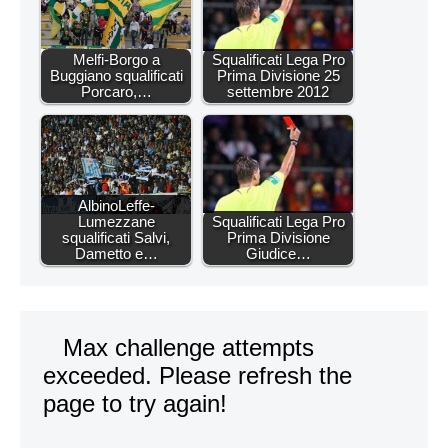
Melfi-Borgo a
Squalificati Lega Pro
Buggiano squalificati
Prima Divisione 25
Porcaro,…
settembre 2012
AlbinoLeffe-
Lumezzane
Squalificati Lega Pro
squalificati Salvi,
Prima Divisione
Dametto e…
Giudice…