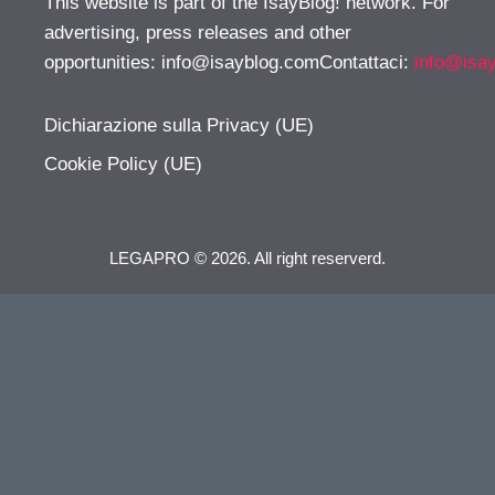
This website is part of the IsayBlog! network. For
advertising, press releases and other
opportunities:
info@isayblog.comContattaci
:
info@isa
Dichiarazione sulla Privacy (UE)
Cookie Policy (UE)
LEGAPRO © 2026. All right reserverd.