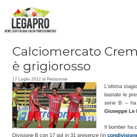
Vai
al
contenuto
Calciomercato Crem
è grigiorosso
17 Luglio 2012
di
Redazione
L’ottima stagi
bastate le pres
serie B – ha i
Giuseppe Le
Il bomber ha c
Divisione B con 17 gol in 31 presenze (in
condivision