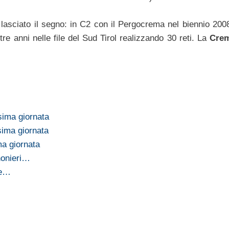
lasciato il segno: in C2 con il Pergocrema nel biennio 200
re anni nelle file del Sud Tirol realizzando 30 reti. La
Cre
sima giornata
sima giornata
ma giornata
nonieri…
Le…