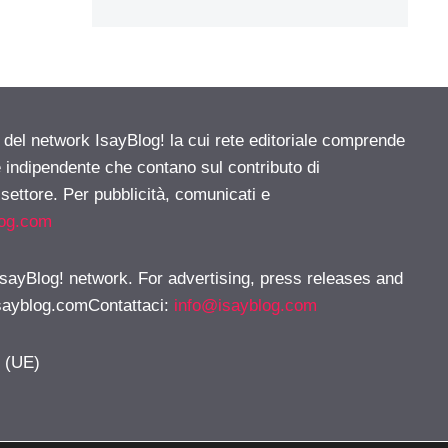
e del network IsayBlog! la cui rete editoriale comprende
e indipendente che contano sul contributo di
 settore. Per pubblicità, comunicati e
log.com
 IsayBlog! network. For advertising, press releases and
sayblog.comContattaci
:
info@isayblog.com
y (UE)