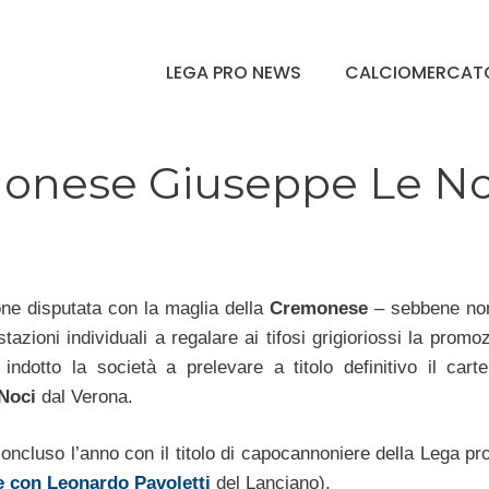
LEGA PRO NEWS
CALCIOMERCAT
onese Giuseppe Le No
one disputata con la maglia della
Cremonese
– sebbene no
tazioni individuali a regalare ai tifosi grigioriossi la promo
ndotto la società a prelevare a titolo definitivo il cartel
 Noci
dal Verona.
oncluso l’anno con il titolo di capocannoniere della Lega pr
e con Leonardo Pavoletti
del Lanciano).