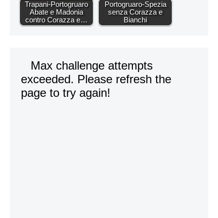
Trapani-Portogruaro
Portogruaro-Spezia
Abate e Madonia
senza Corazza e
contro Corazza e…
Bianchi