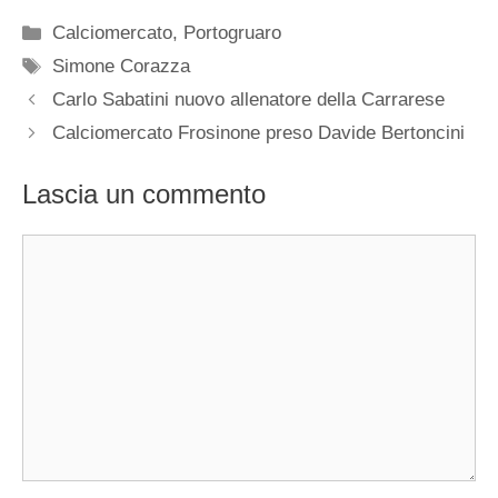
Categorie
Calciomercato
,
Portogruaro
Tag
Simone Corazza
Carlo Sabatini nuovo allenatore della Carrarese
Calciomercato Frosinone preso Davide Bertoncini
Lascia un commento
Commento