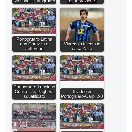
Nazionali Portogruaro
osservazione
Portogruaro-Latina
con Corazza e
Viareggio talento in
Jefferson
casa Zaza
Portogruaro-Lanciano
Cunico c'è, Paghera
Il video di
squalificato
Portogruaro-Carpi 2-0