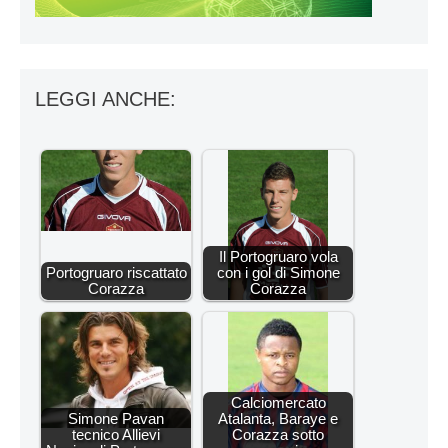
LEGGI ANCHE:
Il Portogruaro vola
Portogruaro riscattato
con i gol di Simone
Corazza
Corazza
Calciomercato
Simone Pavan
Atalanta, Baraye e
tecnico Allievi
Corazza sotto