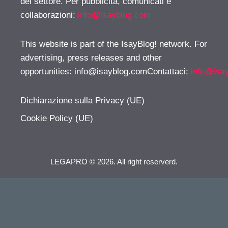
del settore. Per pubblicità, comunicati e
collaborazioni:
info@isayblog.com
This website is part of the IsayBlog! network. For
advertising, press releases and other
opportunities:
info@isayblog.comContattaci
:
info@isa
Dichiarazione sulla Privacy (UE)
Cookie Policy (UE)
LEGAPRO © 2026. All right reserverd.