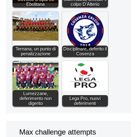
Ebolitana
colpo D'Alterio
Ternana, un punto di
Disciplinare, deferito il
penalizzazione
Cosenza
Lumezzane,
deferimento non
Lega Pro, nuovi
digerito
deferimenti