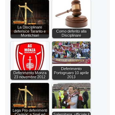
La Disciplinare
deferisce Taranto e
Como deferito alla
Montichiari
Disciplinare
Deferimento
Deferimento Monza
Portogruaro 10 aprile
23 novembre 2012
2013
Lega Pro deferimenti
Covisoc a Spal ed
Salernitana, ufficiale il