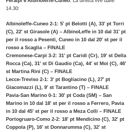
Feralpi e Albinoleffe-Cuneo
. La diretta live dalle
14.30:
Albinoleffe-Cuneo 2-1: 5′ pt Belotti (A), 33′ pt Torri
(C), 22′ st Girasole (A)
– AlbinoLeffe in 10 dal 31′ pt
per il rosso a Pesenti, Cuneo in 10 dal 20′ st per il
rosso a Scaglia
– FINALE
Cremonese-Carpi 3-2: 31′ pt Caridi (Cr), 19′ st Della
Rocca (Ca), 31′ st Di Gaudio (Ca), 44′ st Moi (C), 46′
st Martina Rini (C) – FINALE
Lecce-Treviso 2-1: 3′ pt Bogliacino (L), 27′ pt
Giacomazzi (L), 9′ st Tarantino (T)
– FINALE
Pavia-San Marino 0-1: 30′ pt Coda (SM) – San
Marino in 10 dal 18′ st per il rosso a Ferrero
,
Pavia
in 10 dal 45′ st per il rosso a Meza Colli – FINALE
Portogruaro-Como 2-2: 18′ pt Mendicino (C), 32′ pt
Coppola (P), 16′ st Donnarumma (C), 32′ st