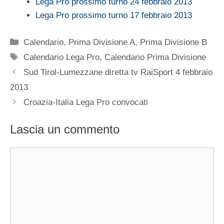
Lega Pro prossimo turno 24 febbraio 2013
Lega Pro prossimo turno 17 febbraio 2013
Categorie
Calendario
,
Prima Divisione A
,
Prima Divisione B
Tag
Calendario Lega Pro
,
Calendario Prima Divisione
Sud Tirol-Lumezzane diretta tv RaiSport 4 febbraio
2013
Croazia-Italia Lega Pro convocati
Lascia un commento
Commento