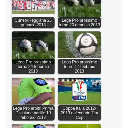
Cuneo-Reggiana 26
Lega Pro prossimo
gennaio 2013
turno 20 gennaio 2013
Lega Pro prossimo
Lega Pro prossimo
turno 24 febbraio
turno 17 febbraio
2013
2013
Lega Pro arbitri Prima
Coppa Italia 2012-
Divisione partite 10
2013 calendario Tim
febbraio 2013
Cup