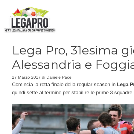
Vai
al
contenuto
Lega Pro, 31esima gi
Alessandria e Foggia,
27 Marzo 2017
di
Daniele Pace
Comincia la retta finale della regular season in
Lega P
quindi sette al termine per stabilire le prime 3 squadr