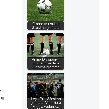
Girone A: risultati
31esima giornata
Prima Divisione, il
programma della
31esima giornata
si
ing
Lega Pro, 32esima
giornata: Venezia e
Foggia vedono…