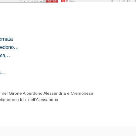
ornata
 vedono…
arma,…
la…
ce, nel Girone A perdono Alessandria e Cremonese
lamoroso k.o. dell’Alessandria