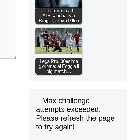
Clamoroso ad
Alessandria: via
Braglia, arriva Pillon
Lega Pro, 30esima
giornata: al Foggia il
big match…