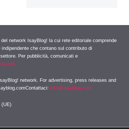
e del network IsayBlog! la cui rete editoriale comprende
e indipendente che contano sul contributo di
 settore. Per pubblicità, comunicati e
log.com
 IsayBlog! network. For advertising, press releases and
sayblog.comContattaci
:
info@isayblog.com
y (UE)