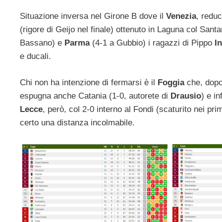
Situazione inversa nel Girone B dove il
Venezia
, reduc
(rigore di Geijo nel finale) ottenuto in Laguna col San
Bassano) e
Parma
(4-1 a Gubbio) i ragazzi di Pippo
I
e ducali.
Chi non ha intenzione di fermarsi è il
Foggia
che, dopo 
espugna anche Catania (1-0, autorete di
Drausio
) e in
Lecce
, però, col 2-0 interno al Fondi (scaturito nei pr
certo una distanza incolmabile.