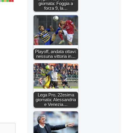
giornata: Foggia a
forza 9, la…
Playoff, andata ottavi:
nessuna vittoria in…
Lega Pro, 22esima
giornata: Alessandria
e Venezia…