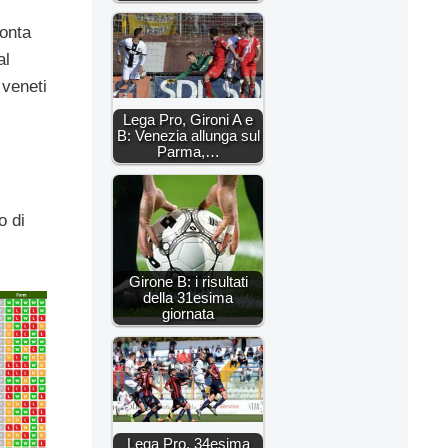
monta
al
 veneti
Lega Pro, Gironi A e
B: Venezia allunga sul
Parma,…
o di
Girone B: i risultati
della 31esima
giornata
Lega Pro, 34esima