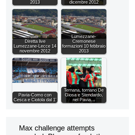
2013
dicembre 2012
Lumezzane-
Diretta live
Cremonese
Lumezzane-Lecce 14
formazioni 10 febbraio
novembre 2012
2013
Ternana, tornano De
Pavia-Como con
Giosa e Stendardo,
Cesca e Ciotola dal 1'
nel Pavia…