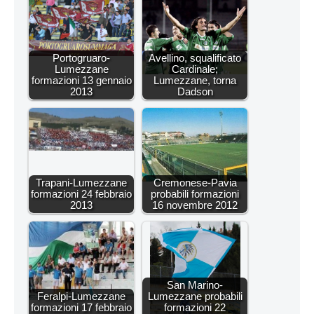
Portogruaro-
Avellino, squalificato
Lumezzane
Cardinale;
formazioni 13 gennaio
Lumezzane, torna
2013
Dadson
Trapani-Lumezzane
Cremonese-Pavia
formazioni 24 febbraio
probabili formazioni
2013
16 novembre 2012
San Marino-
Feralpi-Lumezzane
Lumezzane probabili
formazioni 17 febbraio
formazioni 22