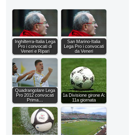
Inghilterra-Italia Lega
San Marino-Italia
Pro i convocati di
Lega Pro i convocati
Veneri e Ripari
da Veneri
Quadrangolare Lega
Pro 2012 convocati
1a Divisione girone A:
Prima…
11a giornata