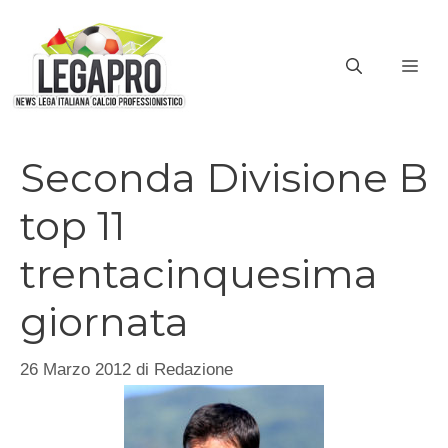
Vai
al
ME
contenuto
Seconda Divisione B
top 11
trentacinquesima
giornata
26 Marzo 2012
di
Redazione