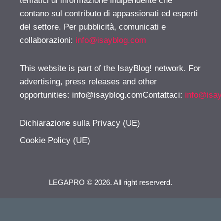
tematici di informazione indipendente che
contano sul contributo di appassionati ed esperti
del settore. Per pubblicità, comunicati e
collaborazioni:
info@isayblog.com
This website is part of the IsayBlog! network. For
advertising, press releases and other
opportunities:
info@isayblog.comContattaci
:
info@isa
Dichiarazione sulla Privacy (UE)
Cookie Policy (UE)
LEGAPRO © 2026. All right reserverd.