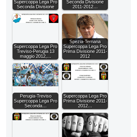
Supercoppa Lega Pro
Seconda Divisione
Seconda Divisione
2011-2012…
Spezia-Ternana
Supercoppa Lega Pro
Supercoppa Lega Pro
Treviso-Perugia 13
Prima Divisione 2011-
maggio 2012,…
2012
Perugia-Treviso
Supercoppa Lega Pro
Supercoppa Lega Pro
Prima Divisione 2011-
Seconda…
2012…