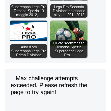
Supercoppa Lega Pro
Lega Pro Seconda
Ternana-Spezia 13
Divisione calendario
maggio 2012,…
play out 2011-2012
Quote scommesse
Albo d'oro
Ternana-Spezia
Supercoppa Lega Pro
Supercoppa Lega
Prima Divisione
Pro…