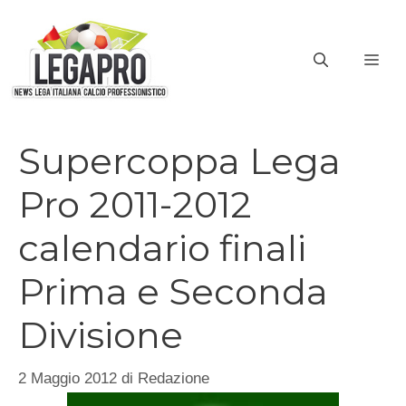
Vai
al
ME
contenuto
Supercoppa Lega
Pro 2011-2012
calendario finali
Prima e Seconda
Divisione
2 Maggio 2012
di
Redazione