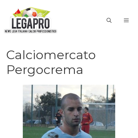
Vai
al
ME
contenuto
Calciomercato
Pergocrema