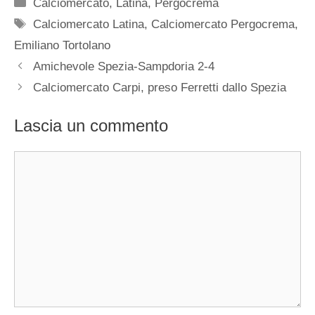
Categorie
Calciomercato
,
Latina
,
Pergocrema
Tag
Calciomercato Latina
,
Calciomercato Pergocrema
,
Emiliano Tortolano
Amichevole Spezia-Sampdoria 2-4
Calciomercato Carpi, preso Ferretti dallo Spezia
Lascia un commento
Commento