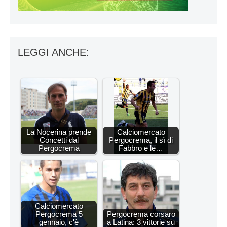
LEGGI ANCHE:
La Nocerina prende
Calciomercato
Concetti dal
Pergocrema, il sì di
Pergocrema
Fabbro e le…
Calciomercato
Pergocrema 5
Pergocrema corsaro
gennaio, c'è
a Latina: 3 vittorie su