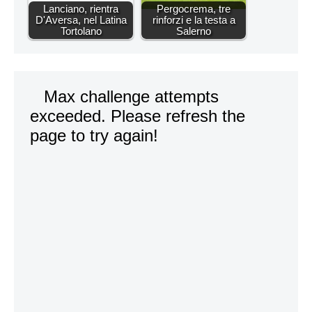
Lanciano, rientra
Pergocrema, tre
D'Aversa, nel Latina
rinforzi e la testa a
Tortolano
Salerno