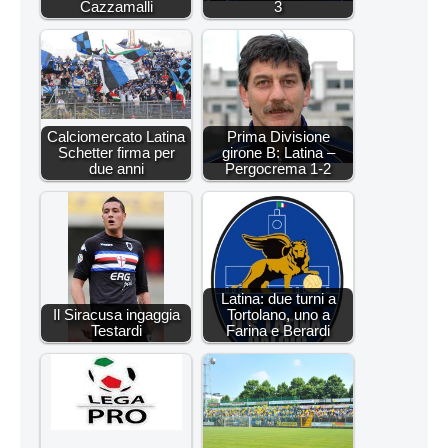
Cazzamalli
3
Calciomercato Latina
Prima Divisione
Schetter firma per
girone B: Latina –
due anni
Pergocrema 1-2
Latina: due turni a
Il Siracusa ingaggia
Tortolano, uno a
Testardi
Farina e Berardi