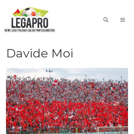
Vai
al
ME
contenuto
Davide Moi