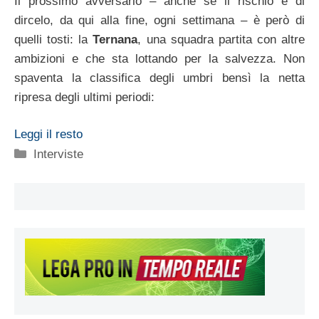
Il prossimo avversario – anche se il rischio è di
dircelo, da qui alla fine, ogni settimana – è però di
quelli tosti: la
Ternana
, una squadra partita con altre
ambizioni e che sta lottando per la salvezza. Non
spaventa la classifica degli umbri bensì la netta
ripresa degli ultimi periodi:
Leggi il resto
Categorie
Interviste