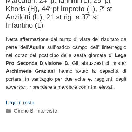
Marcatori: 24′ pt Iannini (L), 25′ pt
Khoris (H), 44′ pt Improta (L), 2′ st
Anzilotti (H), 21 st rig. e 37′ st
Infantino (L)
Netta affermazione dal punto di vista del risultato da
parte dell’
Aquila
sull’ostico campo dell’Hinterreggio
nel corso del posticipo della sesta giornata di
Lega
Pro Seconda Divisione B
. Gli abruzzesi di mister
Archimede Graziani
hanno avuto la capacità di
portarsi in vantaggio per due volte e, raggiunti dagli
avversari, riprendere a marciare con ritmi elevati.
Leggi il resto
Categorie
Girone B
,
Interviste