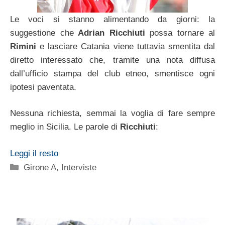
Le voci si stanno alimentando da giorni: la
suggestione che
Adrian Ricchiuti
possa tornare al
Rimini
e lasciare Catania viene tuttavia smentita dal
diretto interessato che, tramite una nota diffusa
dall’ufficio stampa del club etneo, smentisce ogni
ipotesi paventata.
Nessuna richiesta, semmai la voglia di fare sempre
meglio in Sicilia. Le parole di
Ricchiuti
:
Leggi il resto
Categorie
Girone A
,
Interviste