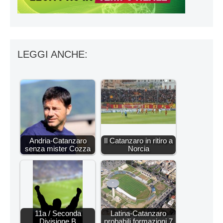
LEGGI ANCHE:
Andria-Catanzaro
Il Catanzaro in ritiro a
senza mister Cozza
Norcia
11a / Seconda
Latina-Catanzaro
Divisione B
probabili formazioni 7