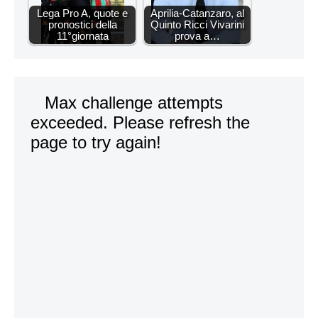
Lega Pro A, quote e
Aprilia-Catanzaro, al
pronostici della
Quinto Ricci Vivarini
11°giornata
prova a…