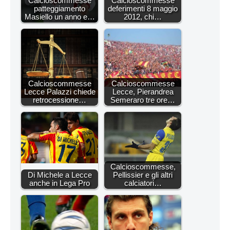
Calcioscommesse
Calcioscommesse
patteggiamento
deferimenti 8 maggio
Masiello un anno e…
2012, chi…
Calcioscommesse
Calcioscommesse
Lecce Palazzi chiede
Lecce, Pierandrea
retrocessione…
Semeraro tre ore…
Calcioscommesse,
Di Michele a Lecce
Pellissier e gli altri
anche in Lega Pro
calciatori…