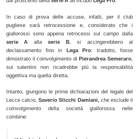
dal proscenio della
serie A
all’incubo
Lega Pro
.
In caso di prova delle accuse, infatti, per il club
pugliese sarà retrocessione e, considerato che i
giallorossi sono appena retrocessi sul campo dalla
serie A
alla
serie B
, si accingerebbero al
declassamento fino in
Lega Pro
: tradotto, fosse
dimostrato il coinvolgimento di
Pierandrea Semeraro
,
sui salentini non ricadrebbe più la responsabilità
oggettiva ma quella diretta.
Intanto, giungono le prime dichiarazioni del legale del
Lecce calcio,
Saverio Sticchi Damiani,
che esclude il
coinvolgimento della società giallorossa nelle
combine: