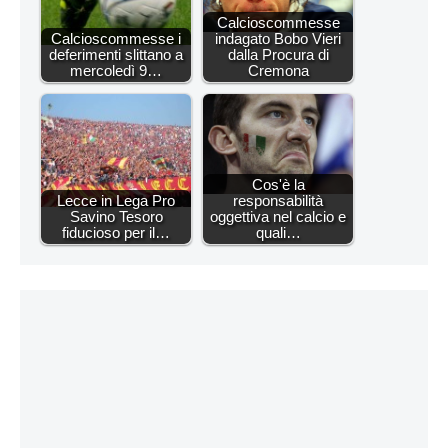
Calcioscommesse
Calcioscommesse i
indagato Bobo Vieri
deferimenti slittano a
dalla Procura di
mercoledì 9…
Cremona
Cos'è la
Lecce in Lega Pro
responsabilità
Savino Tesoro
oggettiva nel calcio e
fiducioso per il…
quali…