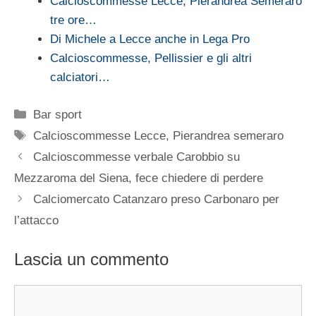
Calcioscommesse Lecce, Pierandrea Semeraro
tre ore…
Di Michele a Lecce anche in Lega Pro
Calcioscommesse, Pellissier e gli altri
calciatori…
Categorie
Bar sport
Tag
Calcioscommesse Lecce
,
Pierandrea semeraro
Calcioscommesse verbale Carobbio su
Mezzaroma del Siena, fece chiedere di perdere
Calciomercato Catanzaro preso Carbonaro per
l’attacco
Lascia un commento
Commento