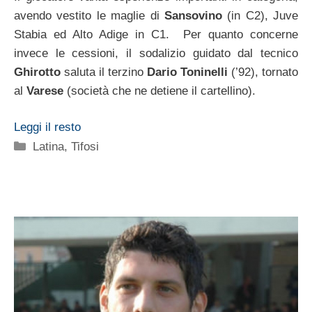
avendo vestito le maglie di
Sansovino
(in C2), Juve
Stabia ed Alto Adige in C1. Per quanto concerne
invece le cessioni, il sodalizio guidato dal tecnico
Ghirotto
saluta il terzino
Dario Toninelli
(’92), tornato
al
Varese
(società che ne detiene il cartellino).
Leggi il resto
Categorie
Latina
,
Tifosi