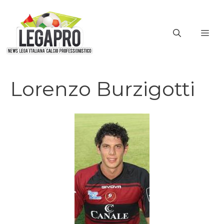
Vai
al
ME
contenuto
Lorenzo Burzigotti