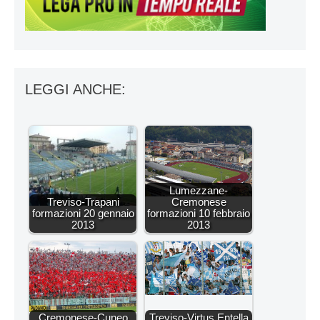
LEGGI ANCHE:
Lumezzane-
Treviso-Trapani
Cremonese
formazioni 20 gennaio
formazioni 10 febbraio
2013
2013
Cremonese-Cuneo
Treviso-Virtus Entella