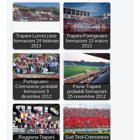
Trapani-Lumezzane
Trapani-Portogruaro
formazioni 24 febbraio
formazioni 10 marzo
2013
2013
Portogruaro-
Cremonese probabili
Pavia-Trapani
formazioni 9
probabili formazioni
dicembre 2012
25 novembre 2012
Reggiana-Trapani
Sud Tirol-Cremonese