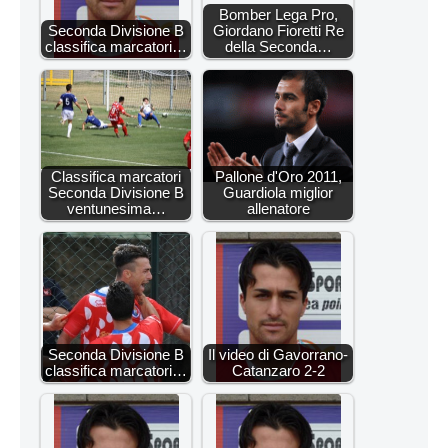
Bomber Lega Pro,
Seconda Divisione B
Giordano Fioretti Re
classifica marcatori…
della Seconda…
Classifica marcatori
Pallone d'Oro 2011,
Seconda Divisione B
Guardiola miglior
ventunesima…
allenatore
Seconda Divisione B
Il video di Gavorrano-
classifica marcatori…
Catanzaro 2-2