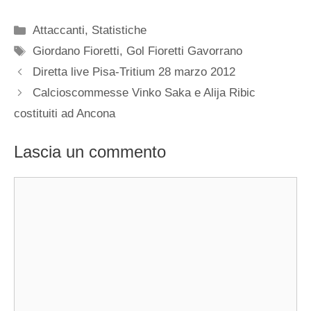
Categorie
Attaccanti
,
Statistiche
Tag
Giordano Fioretti
,
Gol Fioretti Gavorrano
Diretta live Pisa-Tritium 28 marzo 2012
Calcioscommesse Vinko Saka e Alija Ribic
costituiti ad Ancona
Lascia un commento
Commento