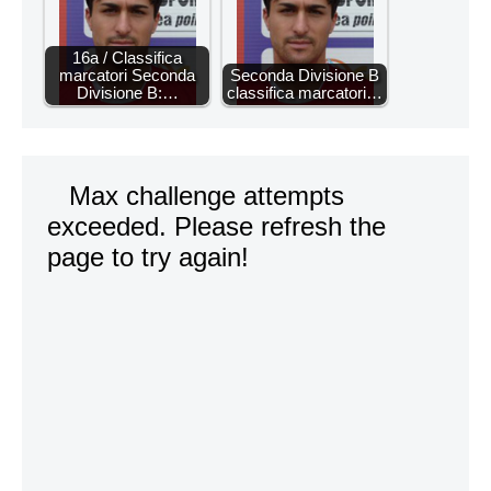
16a / Classifica
marcatori Seconda
Seconda Divisione B
Divisione B:…
classifica marcatori…