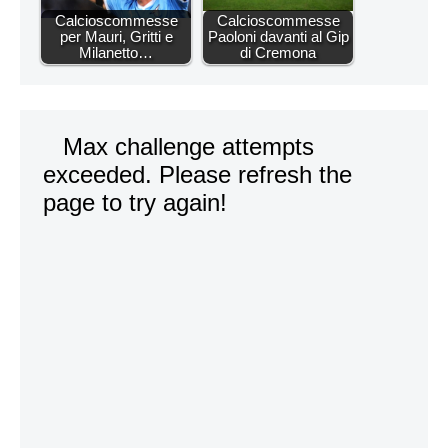
Calcioscommesse
Calcioscommesse
per Mauri, Gritti e
Paoloni davanti al Gip
Milanetto…
di Cremona