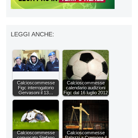
LEGGI ANCHE:
Calcioscommesse
Calcioscommesse
Figc interrogatorio
calendario audizioni
Gervasoni il 13…
Figc dal 16 luglio 2012
Calcioscommesse
Calcioscommesse
convocato Stefano
Palazzi a Cremona il