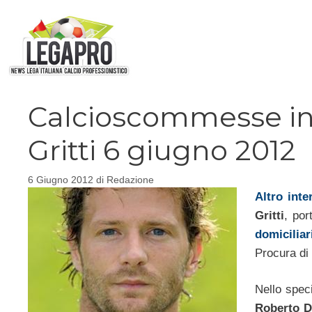
Vai
al
contenuto
Calcioscommesse in
Gritti 6 giugno 2012
6 Giugno 2012
di
Redazione
Altro inte
Gritti
, por
domiciliar
Procura di
Nello spec
Roberto D