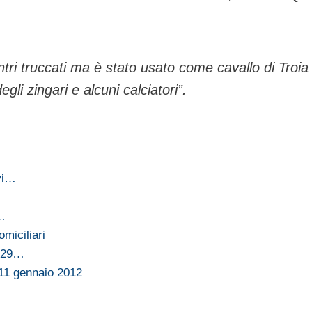
ri truccati ma è stato usato come cavallo di Troia
egli zingari e alcuni calciatori”.
vi…
o…
miciliari
c 29…
11 gennaio 2012