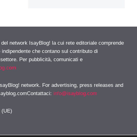
e del network IsayBlog! la cui rete editoriale comprende
e indipendente che contano sul contributo di
 settore. Per pubblicità, comunicati e
log.com
 IsayBlog! network. For advertising, press releases and
sayblog.comContattaci
:
info@isayblog.com
y (UE)