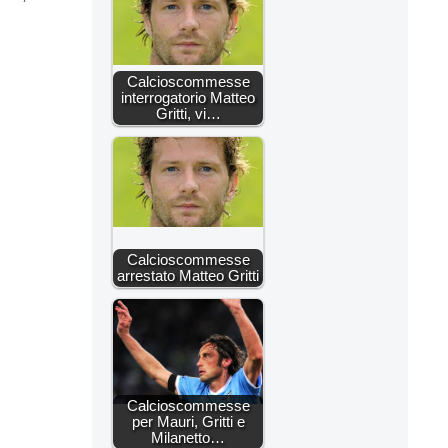
Calcioscommesse
interrogatorio Matteo
Gritti, vi…
Calcioscommesse
arrestato Matteo Gritti
Calcioscommesse
per Mauri, Gritti e
Milanetto…