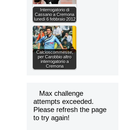
Interrogatorio di
Cassano a Cremona
lunedì 6 febbraio 2012
Calcioscommesse,
per Carobbio altro
interrogatorio a
Cremona