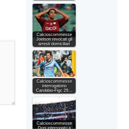
Calcioscommesse
Joelson revocati gli
arresti domiciliari
Calcioscommesse
interrogatorio
Carobbio-Figc 29…
Calcioscommesse
Doni interrogato a