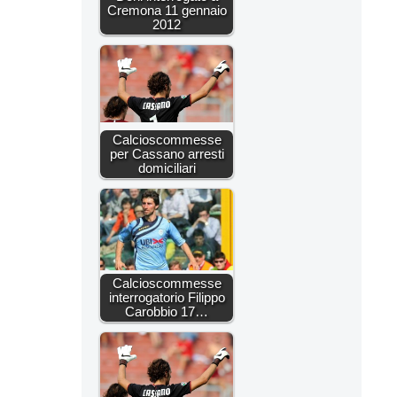
Cremona 11 gennaio
2012
Calcioscommesse
per Cassano arresti
domiciliari
Calcioscommesse
interrogatorio Filippo
Carobbio 17…