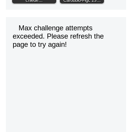
chiede…
Carobbio-Figc 29…