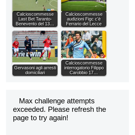
Calcioscommesse
Calcioscommesse
Last Bet Taranto-
audizioni Figc c'è
Benevento del 13…
Ferrario del Lecce
Calcioscommesse
Gervasoni agli arresti
interrogatorio Filippo
domiciliari
Carobbio 17…