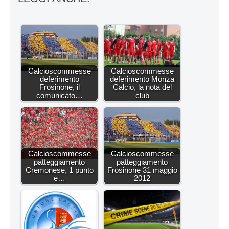
Calcioscommesse
Calcioscommesse
deferimento
deferimento Monza
Frosinone, il
Calcio, la nota del
comunicato…
club
Calcioscommesse
Calcioscommesse
patteggiamento
patteggiamento
Cremonese, 1 punto
Frosinone 31 maggio
e…
2012