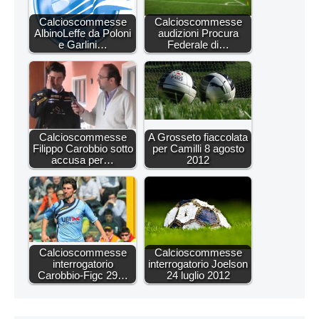
Calcioscommesse
Calcioscommesse
AlbinoLeffe da Poloni
audizioni Procura
e Garlini…
Federale di…
Calcioscommesse
A Grosseto fiaccolata
Filippo Carobbio sotto
per Camilli 8 agosto
accusa per…
2012
Calcioscommesse
Calcioscommesse
interrogatorio
interrogatorio Joelson
Carobbio-Figc 29…
24 luglio 2012